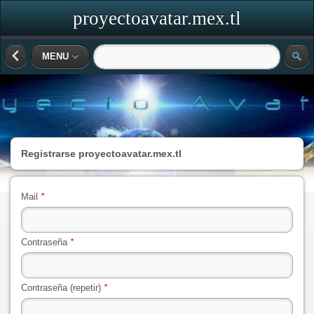
proyectoavatar.mex.tl
MENU
Registrarse
proyectoavatar.mex.tl
Mail
*
Contraseña
*
Contraseña (repetir)
*