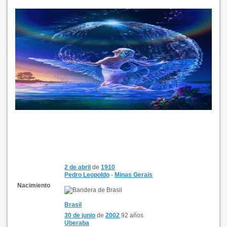
2 de abril
de
1910
Pedro Leopoldo
-
Minas Gerais
Nacimiento
Brasil
30 de junio
de
2002
92 años
Uberaba