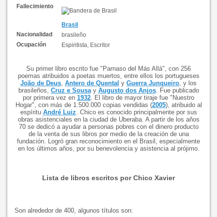
Fallecimiento
Brasil
Nacionalidad
brasileño
Ocupación
Espiritista, Escritor
Su primer libro escrito fue "Parnaso del Más Allá", con 256
poemas atribuidos a poetas muertos, entre ellos los portugueses
João de Deus
,
Antero de Quental
y
Guerra Junqueiro
, y los
brasileños,
Cruz e Sousa
y
Augusto dos Anjos
. Fue publicado
por primera vez en
1932
. El libro de mayor tiraje fue "Nuestro
Hogar", con más de 1.500.000 copias vendidas (
2005
), atribuido al
espíritu
André Luiz
. Chico es conocido principalmente por sus
obras asistenciales en la ciudad de Uberaba. A partir de los años
70 se dedicó a ayudar a personas pobres con el dinero producto
de la venta de sus libros por medio de la creación de una
fundación. Logró gran reconocimiento en el Brasil, especialmente
en los últimos años, por su benevolencia y asistencia al prójimo.
Lista de libros escritos por Chico Xavier
Son alrededor de 400, algunos títulos son: