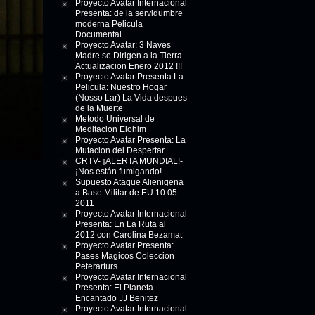
Proyecto Avatar Internacional
Presenta: de la servidumbre
moderna Pelicula
Documental
Proyecto Avatar: 3 Naves
Madre se Dirigen a la Tierra
Actualizacion Enero 2012 !!!
Proyecto Avatar Presenta La
Pelicula: Nuestro Hogar
(Nosso Lar) La Vida despues
de la Muerte
Metodo Universal de
Meditacion Elohim
Proyecto Avatar Presenta: La
Mutacion del Despertar
CRTV- ¡ALERTA MUNDIAL!-
¡Nos están fumigando!
Supuesto Ataque Alienigena
a Base Militar de EU 10 05
2011
Proyecto Avatar Internacional
Presenta: En La Ruta al
2012 con Carolina Bezamat
Proyecto Avatar Presenta:
Pases Magicos Coleccion
Peterarturs
Proyecto Avatar Internacional
Presenta: El Planeta
Encantado JJ Benitez
Proyecto Avatar Internacional