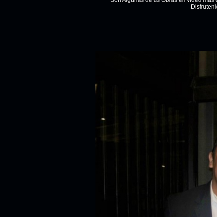
Son Algunas de us Obras en video mas d
Disfrutenl