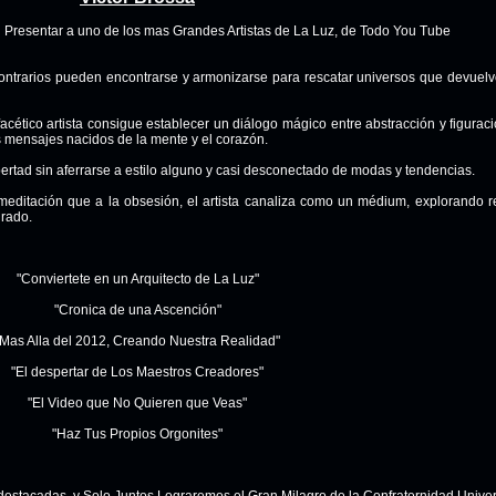
 Presentar a uno de los mas Grandes Artistas de La Luz, de Todo You Tube
ontrarios pueden encontrarse y armonizarse para rescatar universos que devuelve
facético artista consigue establecer un diálogo mágico entre abstracción y figura
s mensajes nacidos de la mente y el corazón.
bertad sin aferrarse a estilo alguno y casi desconectado de modas y tendencias.
editación que a la obsesión, el artista canaliza como un médium, explorando r
grado.
"Conviertete en un Arquitecto de La Luz"
"Cronica de una Ascención"
"Mas Alla del 2012, Creando Nuestra Realidad"
"El despertar de Los Maestros Creadores"
"El Video que No Quieren que Veas"
"Haz Tus Propios Orgonites"