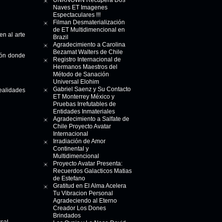
UNKNOWN Recupera Dos
Naves ET Imagenes
Espectaculares !!!
Filman Desmaterialización
de ET Multidimencional en
n al arte
Brazil
Agradecimiento a Carolina
Bezamat Walters de Chile
ción donde
Registro Internacional de
Hermanos Maestros del
Método de Sanación
Universal Elohim
Gabriel Saenz y Su Contacto
ealidades
ET Monterrey México y
Pruebas Irrefutables de
Entidades Inmateriales
Agradecimiento a Salfate de
Chile Proyecto Avatar
Internacional
Irradiación de Amor
Continental y
Multidimencional
Proyecto Avatar Presenta:
Recuerdos Galacticos Matias
de Estefano
Gratitud en El Alma Acelera
Tu Vibracion Personal
Agradeciendo al Eterno
Creador Los Dones
Brindados