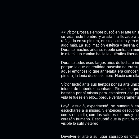
<< Víctor Brossa siempre buscó en el arte un 
su vida, este hombre y artista, ha llevado a
reflejado en su pintura, en su escultura y en 
algo más. La sublimación estética y serena o
Durante muchos años se rebeló contra un mu
le ofrecía un camino hacia la auténtica liberta
Durante todos esos largos años de lucha e in
porque lo que en realidad buscaba no era su pr
aquel entonces lo que anhelaba era conocer e 
pintura, la tenía desde siempre. Nació con ella
Ví
ctor luchó ante sus lienzos por su arte únic
interior de haberlo encontrado. Pintase lo que
bastaba por sí mismo para establecer ese pu
vida le fuese en ello... porque verdaderamente 
Leyó, estudió, experimentó, se sumergió en
escucharse a sí mismo, y entonces descubrió 
con su espíritu, con los valores eternos y c
corazón humano. Descubrió que la pintura no 
visible lo sutil y etéreo.
Devolver el arte a su lugar sagrado es tom