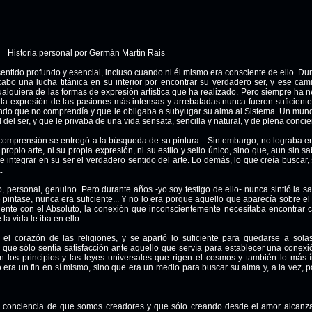
Historia personal por Germán Martín Rais
sentido profundo y esencial, incluso cuando ni él mismo era consciente de ello. Du
 cabo una lucha titánica en su interior por encontrar su verdadero ser, y ese ca
cualquiera de las formas de expresión artística que ha realizado. Pero siempre ha 
 la expresión de las pasiones más intensas y arrebatadas nunca fueron suficiente
ndo que no comprendía y que le obligaba a subyugar su alma al Sistema. Un mun
d del ser, y que le privaba de una vida sensata, sencilla y natural, y de plena concie
comprensión se entregó a la búsqueda de su pintura... Sin embargo, no lograba e
opio arte, ni su propia expresión, ni su estilo y sello único, sino que, aun sin sa
integrar en su ser el verdadero sentido del arte. Lo demás, lo que creía buscar,
.
o, personal, genuino. Pero durante años -yo soy testigo de ello- nunca sintió la sa
 pintase, nunca era suficiente... Y no lo era porque aquello que aparecía sobre el
ente con el Absoluto, la conexión que inconscientemente necesitaba encontrar c
la vida le iba en ello.
 el corazón de las religiones, y se apartó lo suficiente para quedarse a sola
que sólo sentía satisfacción ante aquello que servía para establecer una conex
i
on los principios y las leyes universales que rigen el cosmos y también lo más 
era un fin en sí mismo, sino que era un medio para buscar su alma y, a la vez, 
ar conciencia de que somos creadores y que sólo creando desde el amor alcanz