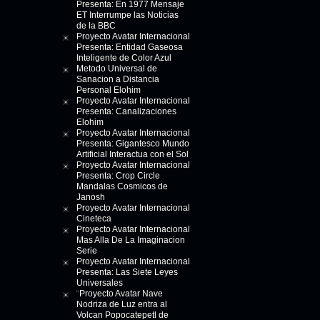
Presenta: En 1977 Mensaje
ET Interrumpe las Noticias
de la BBC
Proyecto Avatar Internacional
Presenta: Entidad Gaseosa
Inteligente de Color Azul
Metodo Universal de
Sanacion a Distancia
Personal Elohim
Proyecto Avatar Internacional
Presenta: Canalizaciones
Elohim
Proyecto Avatar Internacional
Presenta: Gigantesco Mundo
Artificial Interactua con el Sol
Proyecto Avatar Internacional
Presenta: Crop Circle
Mandalas Cosmicos de
Janosh
Proyecto Avatar Internacional
Cineteca
Proyecto Avatar Internacional
Mas Alla De La Imaginacion
Serie
Proyecto Avatar Internacional
Presenta: Las Siete Leyes
Universales
¨Proyecto Avatar Nave
Nodriza de Luz entra al
Volcan Popocatepetl de