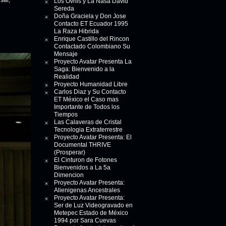
sal,
Los Ovnis y La Nasa David
Sereda
Doña Graciela y Don Jose
Contacto ET Ecuador 1995
La Raza Hibrida
Enrique Castillo del Rincon
Contactado Colombiano Su
Mensaje
Proyecto Avatar Presenta La
Saga: Bienvenido a la
Realidad
Proyecto Humanidad Libre
Carlos Diaz y Su Contacto
ET México el Caso mas
Importante de Todos los
Tiempos
Las Calaveras de Cristal
Tecnologia Extraterrestre
Proyecto Avatar Presenta: El
Documental THRIVE
(Prosperar)
El Cinturon de Fotones
Bienvenidos a La 5a
Dimencion
Proyecto Avatar Presenta:
Alienigenas Ancestrales
Proyecto Avatar Presenta:
Ser de Luz Videogravado en
Metepec Estado de México
1994 por Sara Cuevas