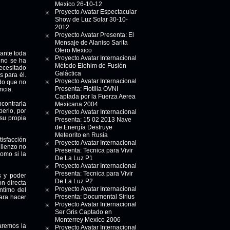
Mexico 26-10-12
Proyecto Avatar Espectacular
Show de Luz Solar 30-10-
2012
Proyecto Avatar Presenta: El
Mensaje de Alaniso Sarita
Otero Mexico
rante toda
Proyecto Avatar Internacional
mino se ha
Método Elohim de Fusión
necesitado
Galáctica
s para él.
Proyecto Avatar Internacional
do que no
Presenta: Flotilla OVNI
ncia.
Captada por la Fuerza Aerea
ncontrarla
Mexicana 2004
berlo, por
Proyecto Avatar Internacional
 su propia
Presenta: 15 02 2013 Nave
de Energía Destruye
Meteorito en Rusia
t
i
sf
acción
Proyecto Avatar Internacional
 lienzo no
Presenta: Tecnica para Vivir
omo si la
De La Luz P1
Proyecto Avatar Internacional
Presenta: Tecnica para Vivir
s y poder
De La Luz P2
ón directa
Proyecto Avatar Internacional
íntimo del
Presenta: Documental Sirius
para hacer
Proyecto Avatar Internacional
Ser Gris Captado en
Monterrey Mexico 2006
aremos la
Proyecto Avatar Internacional