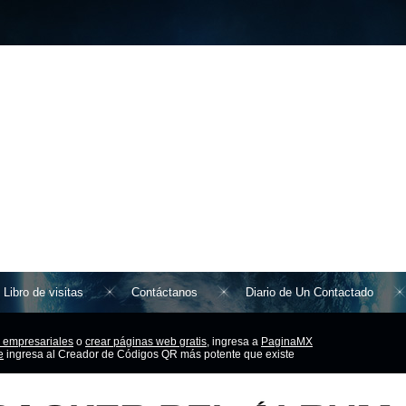
Libro de visitas
Contáctanos
Diario de Un Contactado
 empresariales
o
crear páginas web gratis,
ingresa a
PaginaMX
e
ingresa al Creador de Códigos QR más potente que existe