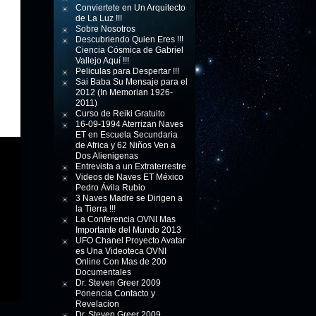
Conviertete en Un Arquitecto
de La Luz !!!
Sobre Nosotros
Descubriendo Quien Eres !!!
Ciencia Cósmica de Gabriel
Vallejo Aquí !!!
Peliculas para Despertar !!!
Sai Baba Su Mensaje para el
2012 (In Memorian 1926-
2011)
Curso de Reiki Gratuito
16-09-1994 Aterrizan Naves
ET en Escuela Secundaria
de Africa y 62 Niños Ven a
Dos Alienigenas
Entrevista a un Extraterrestre
Videos de Naves ET México
Pedro Ávila Rubio
3 Naves Madre se Dirigen a
la Tierra !!!
La Conferencia OVNI Mas
Importante del Mundo 2013
UFO Chanel Proyecto Avatar
es Una Videoteca OVNI
Online Con Mas de 200
Documentales
Dr. Steven Greer 2009
Ponencia Contacto y
Revelacion
Dr. Steven Greer 2009