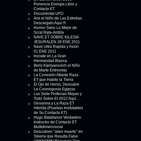
Ponencia Energia Libre y
Contacto ET
Documental UFO
Ami el Niño de Las Estrellas
Descargalo Aquí !!!
Humor Sano Lo Mejor de
Scrat Rata-Ardilla
NAVE ET SOBRE IGLESIA
JESURALEN 28 ENE 2011
Nave Ultra Rapida y Avion
01 ENE 2011
Iniciate en La Gran
Hermandad Blanca
Boris Kipriyanovich el Niño
de Marte Entrevista
La Conexión Atlante Raza
ET que Habito la Tierra
El Ojo de Horus, Descubre
La Cosmogonia Egipcia
Las Siete Profecias Mayas y
Todo Sobre El 2012 Aquí . . .
Giovanna y La Raza ET
Hibrida (Pruebas Irrefutables
de Su Contacto ET)
Hugo Batallanos Verdadero
Instructor de Contacto ET
Multidimencional
Descubren “alien muerto” en
Siberia que Resulta Falso