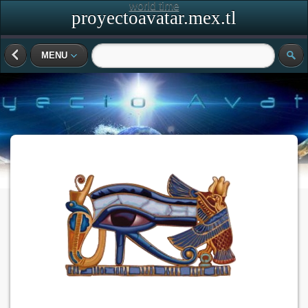
world time
proyectoavatar.mex.tl
MENU