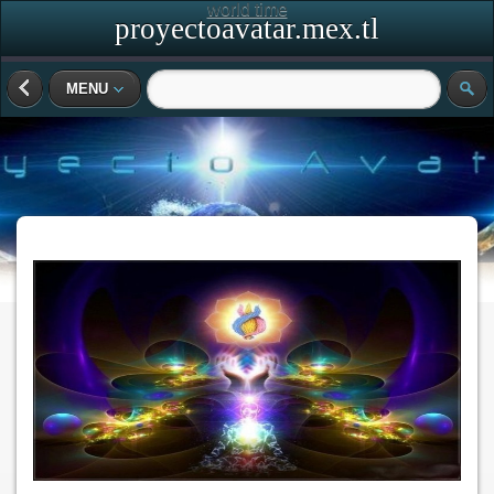
world time
proyectoavatar.mex.tl
MENU